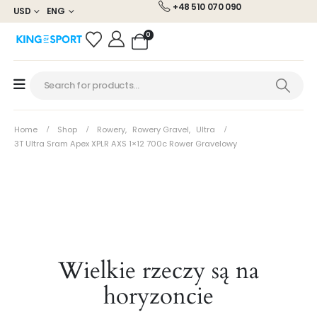
+48 510 070 090
USD
ENG
0
Home
Shop
Rowery
,
Rowery Gravel
,
Ultra
3T Ultra Sram Apex XPLR AXS 1×12 700c Rower Gravelowy
Wielkie rzeczy są na
horyzoncie