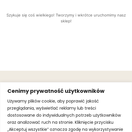
Szykuje się coś wielkiego! Tworzymy i wkrótce uruchomimy nasz
sklep!
OBSŁUGA
.
JOIN OUR
Cenimy prywatność użytkowników
KLIENTA
MAILING
.
LIST
KINGOFSPORT.PL
Gwarancja
Używamy plików cookie, aby poprawić jakość
+48 510 070
przeglądania, wyświetlać reklamy lub treści
SUBSCRI
090
SOLEC 81B LOK.
dostosowane do indywidualnych potrzeb użytkowników
By subscribing,
A66,
you agree to
oraz analizować ruch na stronie. Kliknięcie przycisku
WARSZAWA
our
Terms of
Use
and
Privacy
„Akceptuj wszystkie” oznacza zgodę na wykorzystywanie
Policy.