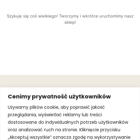
Szykuje się coś wielkiego! Tworzymy i wkrótce uruchomimy nasz
sklep!
OBSŁUGA
.
JOIN OUR
Cenimy prywatność użytkowników
KLIENTA
MAILING
.
LIST
KINGOFSPORT.PL
Gwarancja
Używamy plików cookie, aby poprawić jakość
+48 510 070
przeglądania, wyświetlać reklamy lub treści
SUBSCRI
090
SOLEC 81B LOK.
dostosowane do indywidualnych potrzeb użytkowników
By subscribing,
A66,
you agree to
oraz analizować ruch na stronie. Kliknięcie przycisku
WARSZAWA
our
Terms of
Use
and
Privacy
„Akceptuj wszystkie” oznacza zgodę na wykorzystywanie
Policy.