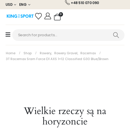
+48 510 070 090
USD
ENG
0
Home
Shop
Rowery
,
Rowery Gravel
,
Racemax
3T Racemax Sram Force D1 AXS 1×12 Classified G30 Blue/brown
Wielkie rzeczy są na
horyzoncie