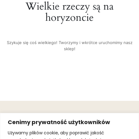
Wielkie rzeczy są na
horyzoncie
Szykuje się coś wielkiego! Tworzymy i wkrótce uruchomimy nasz
sklep!
OBSŁUGA
.
JOIN OUR
Cenimy prywatność użytkowników
KLIENTA
MAILING
.
LIST
KINGOFSPORT.PL
Gwarancja
Używamy plików cookie, aby poprawić jakość
+48 510 070