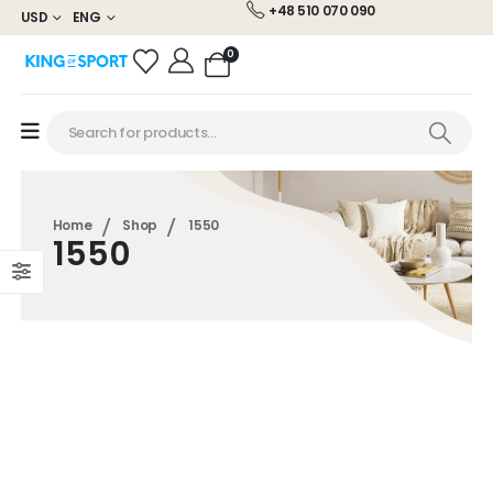
+48 510 070 090
USD
ENG
0
Home
Shop
1550
1550