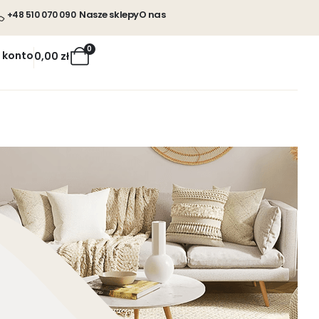
Nasze sklepy
O nas
+48 510 070 090
0
 konto
0,00
zł