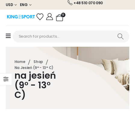
+48 510 070 090
USD
ENG
0
Home
Shop
Na Jesień (9° - 13° C)
na jesień
(9° - 13°
C)