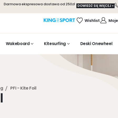
Darmowa ekspresowa dostawa od 250zł
DOWIEDŹ SIĘ WIĘCEJ »
Wishlist
Moje
Wakeboard
Kitesurfing
Deski Onewheel
ng
PFI - Kite Foil
l