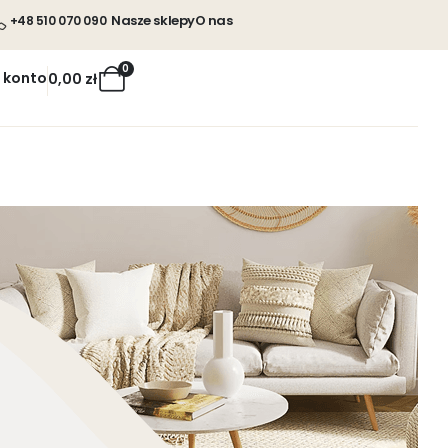
Nasze sklepy
O nas
+48 510 070 090
0
 konto
0,00
zł