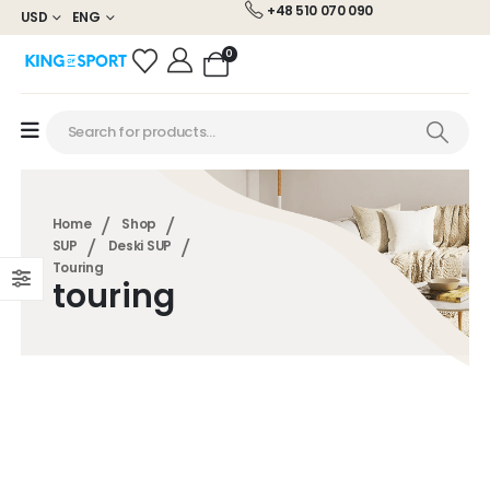
+48 510 070 090
USD
ENG
0
Home
Shop
SUP
Deski SUP
Touring
touring