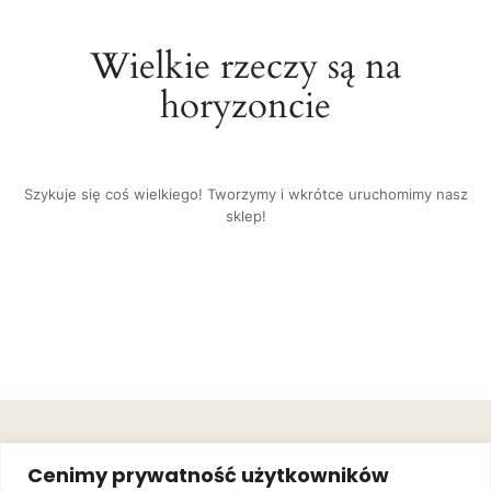
Wielkie rzeczy są na
horyzoncie
Szykuje się coś wielkiego! Tworzymy i wkrótce uruchomimy nasz
sklep!
OBSŁUGA
.
JOIN OUR
Cenimy prywatność użytkowników
KLIENTA
MAILING
.