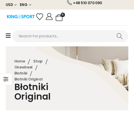
+48 510 070 090
USD
ENG
0
Home
Shop
Onewheel
Błotniki
Błotniki Original
Błotniki
Original