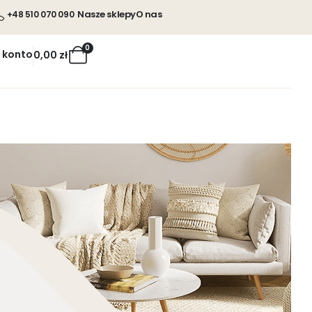
Nasze sklepy
O nas
+48 510 070 090
0
 konto
0,00
zł