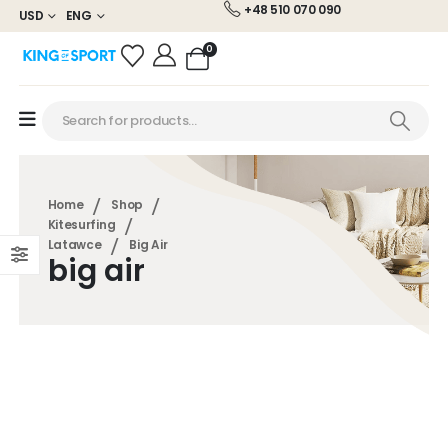
+48 510 070 090
USD
ENG
0
Home
Shop
Kitesurfing
Latawce
Big Air
big air