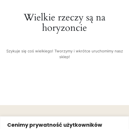
Wielkie rzeczy są na
horyzoncie
Szykuje się coś wielkiego! Tworzymy i wkrótce uruchomimy nasz
sklep!
OBSŁUGA
.
JOIN OUR
Cenimy prywatność użytkowników
KLIENTA
MAILING
.