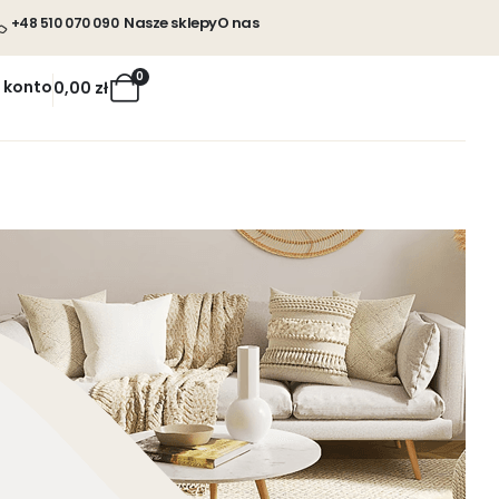
Nasze sklepy
O nas
+48 510 070 090
0
 konto
0,00
zł