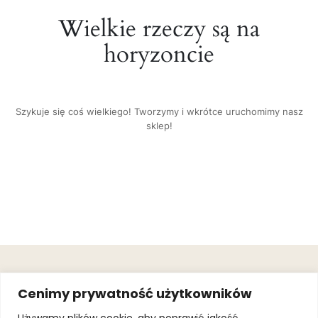
Wielkie rzeczy są na
horyzoncie
Szykuje się coś wielkiego! Tworzymy i wkrótce uruchomimy nasz
sklep!
OBSŁUGA
.
JOIN OUR
Cenimy prywatność użytkowników
KLIENTA
MAILING
.
LIST
KINGOFSPORT.PL
Gwarancja
Używamy plików cookie, aby poprawić jakość