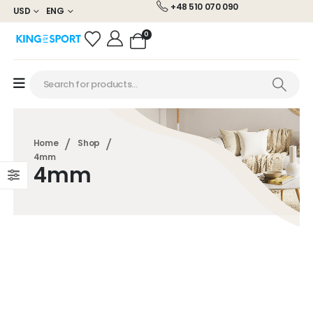
+48 510 070 090
USD
ENG
0
Home
Shop
4mm
4mm