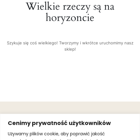
Wielkie rzeczy są na
horyzoncie
Szykuje się coś wielkiego! Tworzymy i wkrótce uruchomimy nasz
sklep!
OBSŁUGA
.
JOIN OUR
Cenimy prywatność użytkowników
KLIENTA
MAILING
.
LIST
KINGOFSPORT.PL
Gwarancja
Używamy plików cookie, aby poprawić jakość
+48 510 070