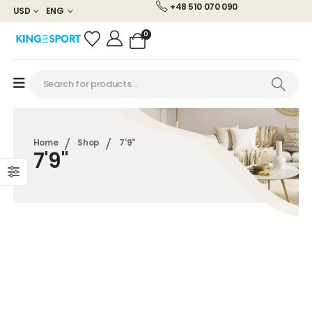
+48 510 070 090
USD
ENG
0
Home
Shop
7'9"
7'9"