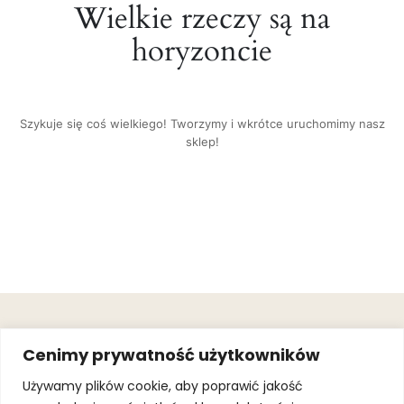
Wielkie rzeczy są na
horyzoncie
Szykuje się coś wielkiego! Tworzymy i wkrótce uruchomimy nasz
sklep!
OBSŁUGA
.
JOIN OUR
Cenimy prywatność użytkowników
KLIENTA
MAILING
.
LIST
KINGOFSPORT.PL
Gwarancja
Używamy plików cookie, aby poprawić jakość
+48 510 070