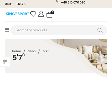
+48 510 070 090
USD
ENG
0
Home
Shop
5'7"
5'7"